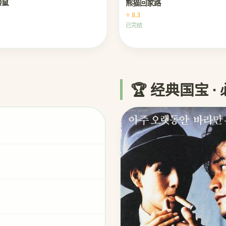
鼹鼠
熊猫回家路
⭐ 8.3
已完结
🏆 经典国宝 ·