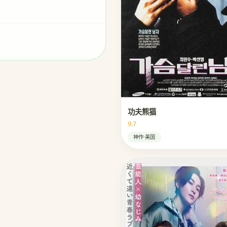
功夫熊猫
9.7
神作·美国