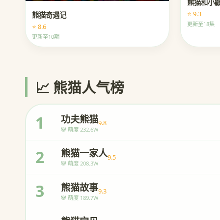
熊猫和小
⭐ 9.3
熊猫奇遇记
更新至18集
⭐ 8.6
更新至10期
📈 熊猫人气榜
1
功夫熊猫
9.8
🐼 萌度 232.6W
2
熊猫一家人
9.5
🐼 萌度 208.3W
3
熊猫故事
9.3
🐼 萌度 189.7W