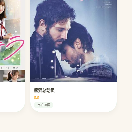
熊猫总动员
8.8
合拍·德国