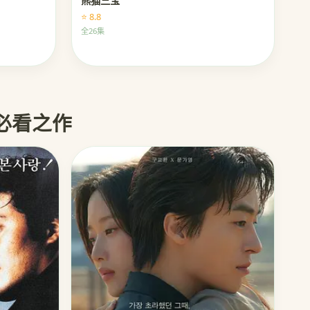
熊猫三宝
⭐ 8.8
全26集
 必看之作