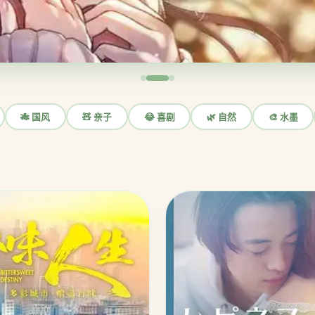
🎋 国风
🧸 亲子
😂 喜剧
🌿 自然
🎨 水墨