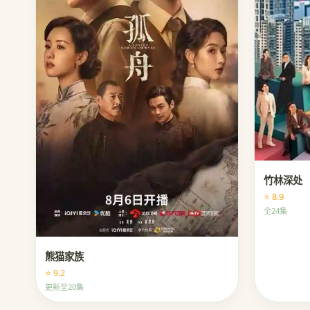
竹林深处
⭐ 8.9
全24集
熊猫家族
⭐ 9.2
更新至20集